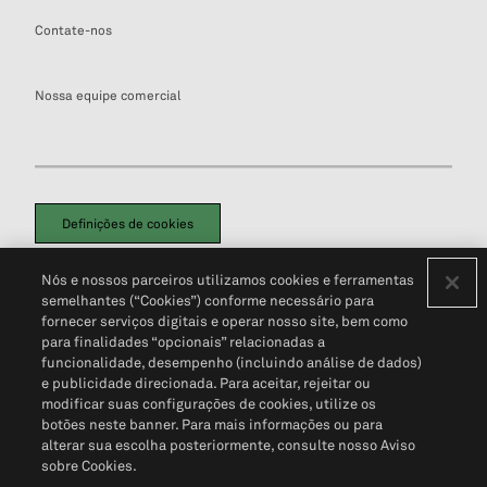
Contate-nos
Nossa equipe comercial
Definições de cookies
Disclaimers Legais
Termos de Uso
Aviso de Cookies
Nós e nossos parceiros utilizamos cookies e ferramentas
Política de Privacidade
Portal de privacidade do cliente (em inglês)
semelhantes (“Cookies”) conforme necessário para
Não Venda Minhas Informações Pessoais
© 2026 S&P Global
fornecer serviços digitais e operar nosso site, bem como
para finalidades “opcionais” relacionadas a
funcionalidade, desempenho (incluindo análise de dados)
e publicidade direcionada. Para aceitar, rejeitar ou
modificar suas configurações de cookies, utilize os
botões neste banner. Para mais informações ou para
alterar sua escolha posteriormente, consulte nosso Aviso
sobre Cookies.