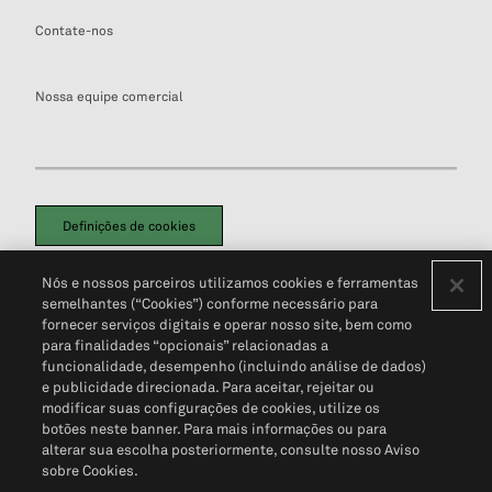
Contate-nos
Nossa equipe comercial
Definições de cookies
Disclaimers Legais
Termos de Uso
Aviso de Cookies
Nós e nossos parceiros utilizamos cookies e ferramentas
Política de Privacidade
Portal de privacidade do cliente (em inglês)
semelhantes (“Cookies”) conforme necessário para
Não Venda Minhas Informações Pessoais
© 2026 S&P Global
fornecer serviços digitais e operar nosso site, bem como
para finalidades “opcionais” relacionadas a
funcionalidade, desempenho (incluindo análise de dados)
e publicidade direcionada. Para aceitar, rejeitar ou
modificar suas configurações de cookies, utilize os
botões neste banner. Para mais informações ou para
alterar sua escolha posteriormente, consulte nosso Aviso
sobre Cookies.