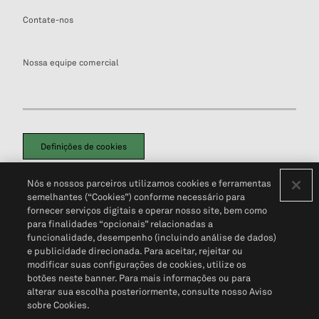
Contate-nos
Nossa equipe comercial
Definições de cookies
Disclaimers Legais
Termos de Uso
Aviso de Cookies
Nós e nossos parceiros utilizamos cookies e ferramentas
Política de Privacidade
Portal de privacidade do cliente (em inglês)
semelhantes (“Cookies”) conforme necessário para
Não Venda Minhas Informações Pessoais
© 2026 S&P Global
fornecer serviços digitais e operar nosso site, bem como
para finalidades “opcionais” relacionadas a
funcionalidade, desempenho (incluindo análise de dados)
e publicidade direcionada. Para aceitar, rejeitar ou
modificar suas configurações de cookies, utilize os
botões neste banner. Para mais informações ou para
alterar sua escolha posteriormente, consulte nosso Aviso
sobre Cookies.