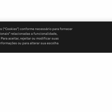
s (“Cookies”) conforme necessário para fornecer
ionais” relacionadas a funcionalidade,
ara aceitar, rejeitar ou modificar suas
informações ou para alterar sua escolha
Siga-nos