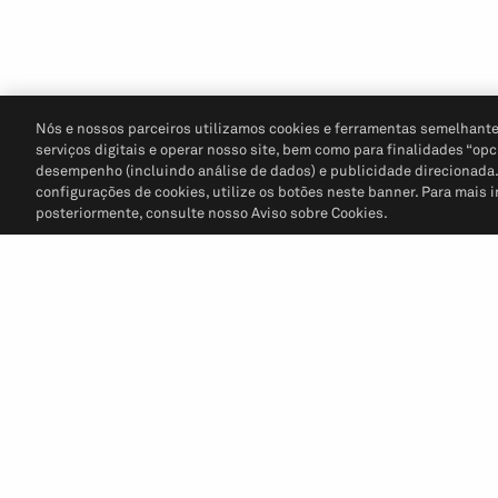
Nós e nossos parceiros utilizamos cookies e ferramentas semelhante
serviços digitais e operar nosso site, bem como para finalidades “opc
desempenho (incluindo análise de dados) e publicidade direcionada. P
configurações de cookies, utilize os botões neste banner. Para mais 
posteriormente, consulte nosso Aviso sobre Cookies.