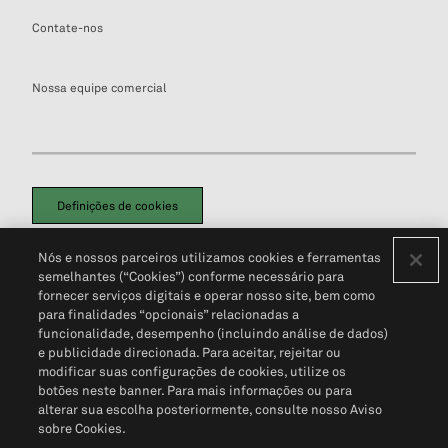
Contate-nos
Nossa equipe comercial
Definições de cookies
Disclaimers Legais
Termos de Uso
Aviso de Cookies
Nós e nossos parceiros utilizamos cookies e ferramentas
Política de Privacidade
Portal de privacidade do cliente (em inglês)
semelhantes (“Cookies”) conforme necessário para
Não Venda Minhas Informações Pessoais
© 2026 S&P Global
fornecer serviços digitais e operar nosso site, bem como
para finalidades “opcionais” relacionadas a
funcionalidade, desempenho (incluindo análise de dados)
e publicidade direcionada. Para aceitar, rejeitar ou
modificar suas configurações de cookies, utilize os
botões neste banner. Para mais informações ou para
alterar sua escolha posteriormente, consulte nosso Aviso
sobre Cookies.