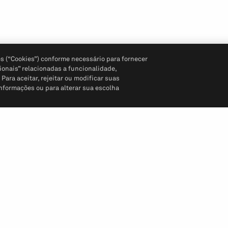
s (“Cookies”) conforme necessário para fornecer
ionais” relacionadas a funcionalidade,
ara aceitar, rejeitar ou modificar suas
informações ou para alterar sua escolha
Siga-nos