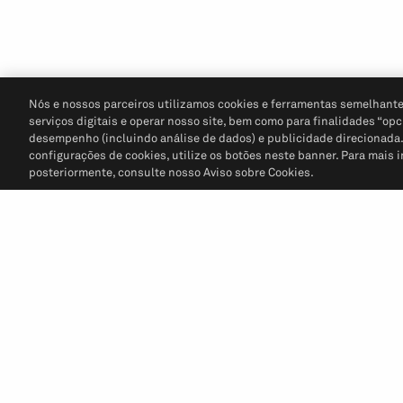
Nós e nossos parceiros utilizamos cookies e ferramentas semelhante
serviços digitais e operar nosso site, bem como para finalidades “opc
desempenho (incluindo análise de dados) e publicidade direcionada. P
configurações de cookies, utilize os botões neste banner. Para mais 
posteriormente, consulte nosso Aviso sobre Cookies.