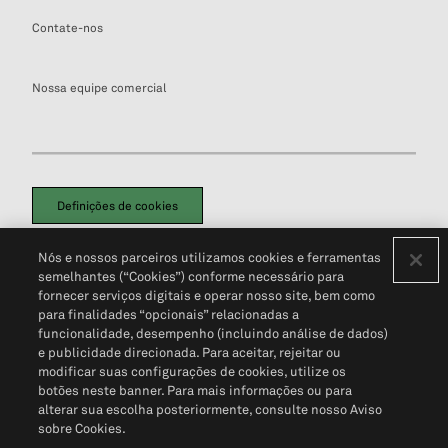
Contate-nos
Nossa equipe comercial
Definições de cookies
Disclaimers Legais
Termos de Uso
Aviso de Cookies
Nós e nossos parceiros utilizamos cookies e ferramentas
Política de Privacidade
Portal de privacidade do cliente (em inglês)
semelhantes (“Cookies”) conforme necessário para
Não Venda Minhas Informações Pessoais
© 2026 S&P Global
fornecer serviços digitais e operar nosso site, bem como
para finalidades “opcionais” relacionadas a
funcionalidade, desempenho (incluindo análise de dados)
e publicidade direcionada. Para aceitar, rejeitar ou
modificar suas configurações de cookies, utilize os
botões neste banner. Para mais informações ou para
alterar sua escolha posteriormente, consulte nosso Aviso
sobre Cookies.