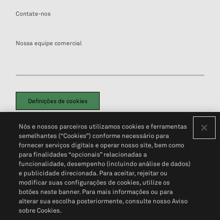
Contate-nos
Nossa equipe comercial
Definições de cookies
Disclaimers Legais
Termos de Uso
Aviso de Cookies
Nós e nossos parceiros utilizamos cookies e ferramentas
Política de Privacidade
Portal de privacidade do cliente (em inglês)
semelhantes (“Cookies”) conforme necessário para
Não Venda Minhas Informações Pessoais
© 2026 S&P Global
fornecer serviços digitais e operar nosso site, bem como
para finalidades “opcionais” relacionadas a
funcionalidade, desempenho (incluindo análise de dados)
e publicidade direcionada. Para aceitar, rejeitar ou
modificar suas configurações de cookies, utilize os
botões neste banner. Para mais informações ou para
alterar sua escolha posteriormente, consulte nosso Aviso
sobre Cookies.