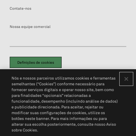
Contate-nos
Nossa equipe comercial
Definições de cookies
Disclaimers Legais
Termos de Uso
Aviso de Cookies
Nós e nossos parceiros utilizamos cookies e ferramentas
Política de Privacidade
Portal de privacidade do cliente (em inglês)
semelhantes (“Cookies”) conforme necessário para
Não Venda Minhas Informações Pessoais
© 2026 S&P Global
fornecer serviços digitais e operar nosso site, bem como
para finalidades “opcionais” relacionadas a
funcionalidade, desempenho (incluindo análise de dados)
e publicidade direcionada. Para aceitar, rejeitar ou
modificar suas configurações de cookies, utilize os
botões neste banner. Para mais informações ou para
alterar sua escolha posteriormente, consulte nosso Aviso
sobre Cookies.