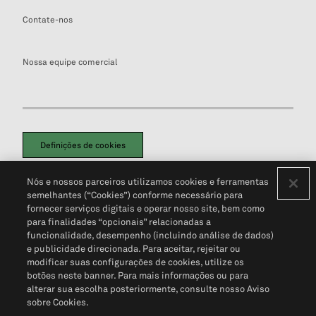
Contate-nos
Nossa equipe comercial
Definições de cookies
Disclaimers Legais
Termos de Uso
Aviso de Cookies
Nós e nossos parceiros utilizamos cookies e ferramentas
Política de Privacidade
Portal de privacidade do cliente (em inglês)
semelhantes (“Cookies”) conforme necessário para
Não Venda Minhas Informações Pessoais
© 2026 S&P Global
fornecer serviços digitais e operar nosso site, bem como
para finalidades “opcionais” relacionadas a
funcionalidade, desempenho (incluindo análise de dados)
e publicidade direcionada. Para aceitar, rejeitar ou
modificar suas configurações de cookies, utilize os
botões neste banner. Para mais informações ou para
alterar sua escolha posteriormente, consulte nosso Aviso
sobre Cookies.