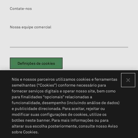
Contate-nos
Nossa equipe comercial
Definições de cookies
Disclaimers Legais
Termos de Uso
Aviso de Cookies
Nós e nossos parceiros utilizamos cookies e ferramentas
Política de Privacidade
Portal de privacidade do cliente (em inglês)
semelhantes (“Cookies”) conforme necessário para
Não Venda Minhas Informações Pessoais
© 2026 S&P Global
fornecer serviços digitais e operar nosso site, bem como
para finalidades “opcionais” relacionadas a
funcionalidade, desempenho (incluindo análise de dados)
e publicidade direcionada. Para aceitar, rejeitar ou
modificar suas configurações de cookies, utilize os
botões neste banner. Para mais informações ou para
alterar sua escolha posteriormente, consulte nosso Aviso
sobre Cookies.