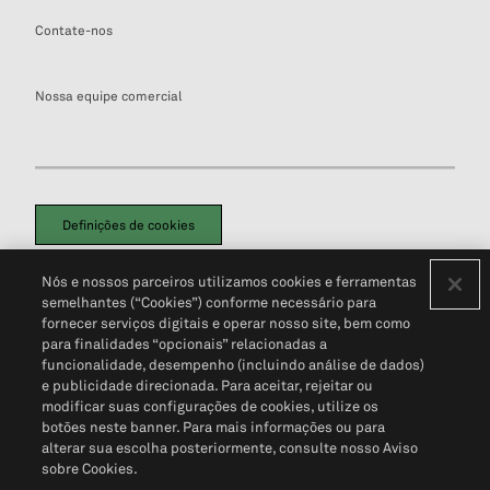
Contate-nos
Nossa equipe comercial
Definições de cookies
Disclaimers Legais
Termos de Uso
Aviso de Cookies
Nós e nossos parceiros utilizamos cookies e ferramentas
Política de Privacidade
Portal de privacidade do cliente (em inglês)
semelhantes (“Cookies”) conforme necessário para
Não Venda Minhas Informações Pessoais
© 2026 S&P Global
fornecer serviços digitais e operar nosso site, bem como
para finalidades “opcionais” relacionadas a
funcionalidade, desempenho (incluindo análise de dados)
e publicidade direcionada. Para aceitar, rejeitar ou
modificar suas configurações de cookies, utilize os
botões neste banner. Para mais informações ou para
alterar sua escolha posteriormente, consulte nosso Aviso
sobre Cookies.