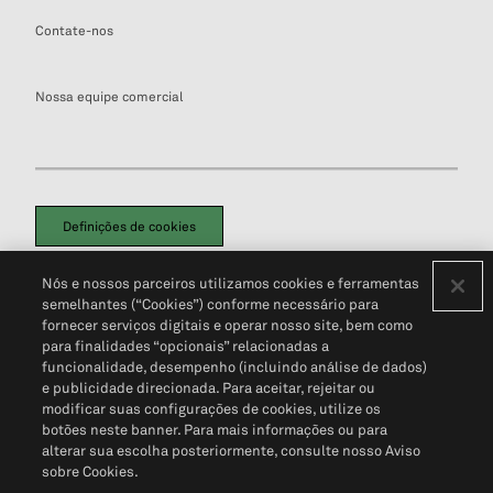
Contate-nos
Nossa equipe comercial
Definições de cookies
Disclaimers Legais
Termos de Uso
Aviso de Cookies
Nós e nossos parceiros utilizamos cookies e ferramentas
Política de Privacidade
Portal de privacidade do cliente (em inglês)
semelhantes (“Cookies”) conforme necessário para
Não Venda Minhas Informações Pessoais
© 2026 S&P Global
fornecer serviços digitais e operar nosso site, bem como
para finalidades “opcionais” relacionadas a
funcionalidade, desempenho (incluindo análise de dados)
e publicidade direcionada. Para aceitar, rejeitar ou
modificar suas configurações de cookies, utilize os
botões neste banner. Para mais informações ou para
alterar sua escolha posteriormente, consulte nosso Aviso
sobre Cookies.