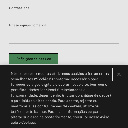
Contate-nos
Nossa equipe comercial
Definições de cookies
Disclaimers Legais
Termos de Uso
Aviso de Cookies
Nós e nossos parceiros utilizamos cookies e ferramentas
Política de Privacidade
Portal de privacidade do cliente (em inglês)
semelhantes (“Cookies”) conforme necessário para
Não Venda Minhas Informações Pessoais
© 2026 S&P Global
fornecer serviços digitais e operar nosso site, bem como
para finalidades “opcionais” relacionadas a
funcionalidade, desempenho (incluindo análise de dados)
e publicidade direcionada. Para aceitar, rejeitar ou
modificar suas configurações de cookies, utilize os
botões neste banner. Para mais informações ou para
alterar sua escolha posteriormente, consulte nosso Aviso
sobre Cookies.