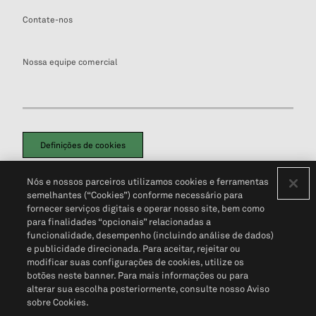
Contate-nos
Nossa equipe comercial
Definições de cookies
Disclaimers Legais
Termos de Uso
Aviso de Cookies
Nós e nossos parceiros utilizamos cookies e ferramentas
Política de Privacidade
Portal de privacidade do cliente (em inglês)
semelhantes (“Cookies”) conforme necessário para
Não Venda Minhas Informações Pessoais
© 2026 S&P Global
fornecer serviços digitais e operar nosso site, bem como
para finalidades “opcionais” relacionadas a
funcionalidade, desempenho (incluindo análise de dados)
e publicidade direcionada. Para aceitar, rejeitar ou
modificar suas configurações de cookies, utilize os
botões neste banner. Para mais informações ou para
alterar sua escolha posteriormente, consulte nosso Aviso
sobre Cookies.