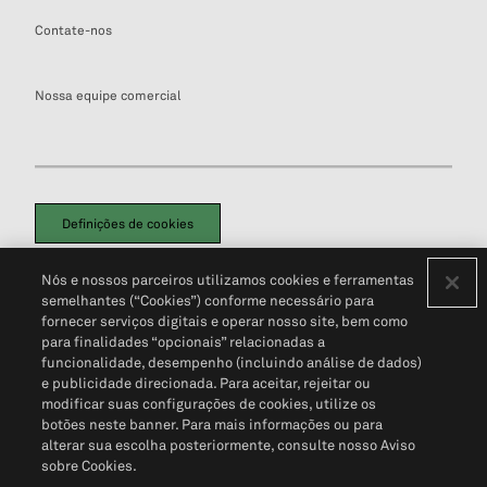
Contate-nos
Nossa equipe comercial
Definições de cookies
Disclaimers Legais
Termos de Uso
Aviso de Cookies
Nós e nossos parceiros utilizamos cookies e ferramentas
Política de Privacidade
Portal de privacidade do cliente (em inglês)
semelhantes (“Cookies”) conforme necessário para
Não Venda Minhas Informações Pessoais
© 2026 S&P Global
fornecer serviços digitais e operar nosso site, bem como
para finalidades “opcionais” relacionadas a
funcionalidade, desempenho (incluindo análise de dados)
e publicidade direcionada. Para aceitar, rejeitar ou
modificar suas configurações de cookies, utilize os
botões neste banner. Para mais informações ou para
alterar sua escolha posteriormente, consulte nosso Aviso
sobre Cookies.