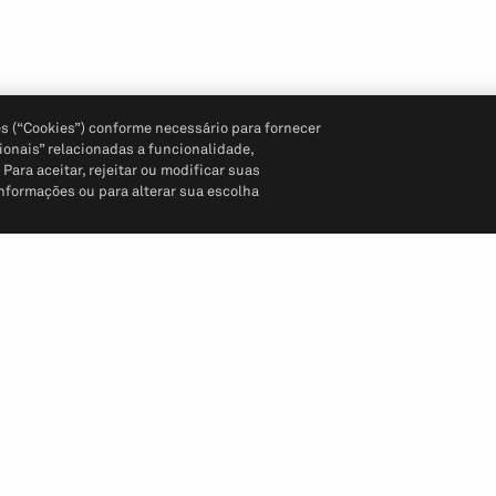
s (“Cookies”) conforme necessário para fornecer
ionais” relacionadas a funcionalidade,
ara aceitar, rejeitar ou modificar suas
informações ou para alterar sua escolha
Siga-nos