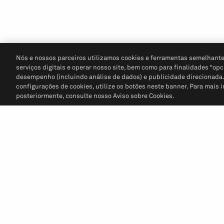
Nós e nossos parceiros utilizamos cookies e ferramentas semelhante
serviços digitais e operar nosso site, bem como para finalidades “opc
desempenho (incluindo análise de dados) e publicidade direcionada. P
configurações de cookies, utilize os botões neste banner. Para mais 
posteriormente, consulte nosso Aviso sobre Cookies.