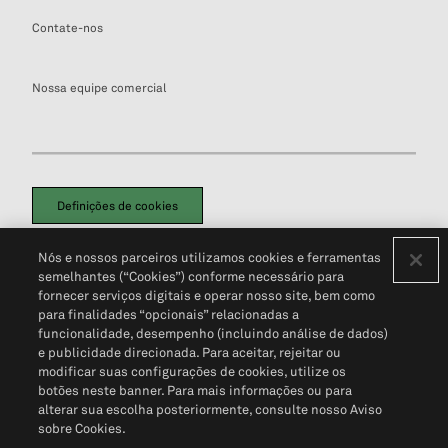
Contate-nos
Nossa equipe comercial
Definições de cookies
Disclaimers Legais
Termos de Uso
Aviso de Cookies
Nós e nossos parceiros utilizamos cookies e ferramentas
Política de Privacidade
Portal de privacidade do cliente (em inglês)
semelhantes (“Cookies”) conforme necessário para
Não Venda Minhas Informações Pessoais
© 2026 S&P Global
fornecer serviços digitais e operar nosso site, bem como
para finalidades “opcionais” relacionadas a
funcionalidade, desempenho (incluindo análise de dados)
e publicidade direcionada. Para aceitar, rejeitar ou
modificar suas configurações de cookies, utilize os
botões neste banner. Para mais informações ou para
alterar sua escolha posteriormente, consulte nosso Aviso
sobre Cookies.