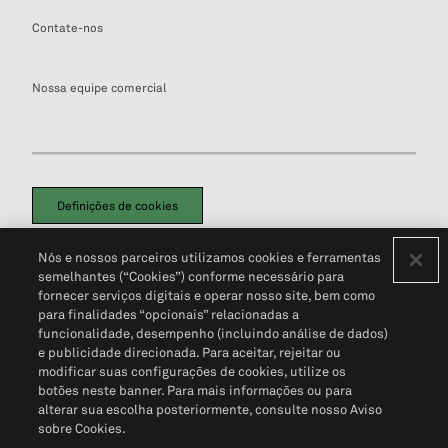
Contate-nos
Nossa equipe comercial
Definições de cookies
Disclaimers Legais
Termos de Uso
Aviso de Cookies
Nós e nossos parceiros utilizamos cookies e ferramentas
Política de Privacidade
Portal de privacidade do cliente (em inglês)
semelhantes (“Cookies”) conforme necessário para
Não Venda Minhas Informações Pessoais
© 2026 S&P Global
fornecer serviços digitais e operar nosso site, bem como
para finalidades “opcionais” relacionadas a
funcionalidade, desempenho (incluindo análise de dados)
e publicidade direcionada. Para aceitar, rejeitar ou
modificar suas configurações de cookies, utilize os
botões neste banner. Para mais informações ou para
alterar sua escolha posteriormente, consulte nosso Aviso
sobre Cookies.