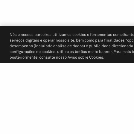
Nós e nossos parceiros utilizamos cookies e ferramentas semelhante
serviços digitais e operar nosso site, bem como para finalidades “opc
desempenho (incluindo análise de dados) e publicidade direcionada. P
configurações de cookies, utilize os botões neste banner. Para mais 
posteriormente, consulte nosso Aviso sobre Cookies.