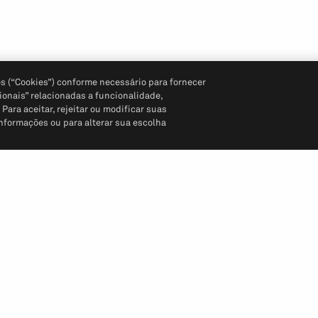
s (“Cookies”) conforme necessário para fornecer
ionais” relacionadas a funcionalidade,
ara aceitar, rejeitar ou modificar suas
informações ou para alterar sua escolha
Siga-nos