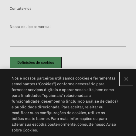
Contate-nos
Nossa equipe comercial
Definições de cookies
Disclaimers Legais
Termos de Uso
Aviso de Cookies
Nós e nossos parceiros utilizamos cookies e ferramentas
Política de Privacidade
Portal de privacidade do cliente (em inglês)
semelhantes (“Cookies”) conforme necessário para
Não Venda Minhas Informações Pessoais
© 2026 S&P Global
fornecer serviços digitais e operar nosso site, bem como
para finalidades “opcionais” relacionadas a
funcionalidade, desempenho (incluindo análise de dados)
e publicidade direcionada. Para aceitar, rejeitar ou
modificar suas configurações de cookies, utilize os
botões neste banner. Para mais informações ou para
alterar sua escolha posteriormente, consulte nosso Aviso
sobre Cookies.