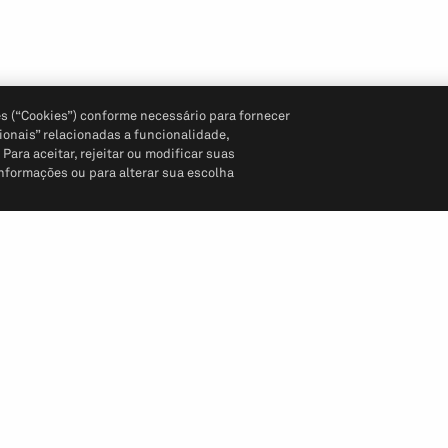
s (“Cookies”) conforme necessário para fornecer
ionais” relacionadas a funcionalidade,
ara aceitar, rejeitar ou modificar suas
informações ou para alterar sua escolha
Siga-nos