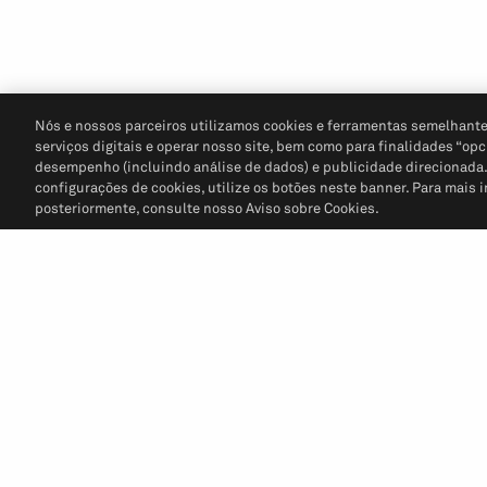
Nós e nossos parceiros utilizamos cookies e ferramentas semelhante
serviços digitais e operar nosso site, bem como para finalidades “opc
desempenho (incluindo análise de dados) e publicidade direcionada. P
configurações de cookies, utilize os botões neste banner. Para mais 
posteriormente, consulte nosso Aviso sobre Cookies.