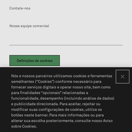
Contate-nos
Nossa equipe comercial
Definições de cookies
Disclaimers Legais
Termos de Uso
Aviso de Cookies
Nós e nossos parceiros utilizamos cookies e ferramentas
Política de Privacidade
Portal de privacidade do cliente (em inglês)
semelhantes (“Cookies”) conforme necessário para
Não Venda Minhas Informações Pessoais
© 2026 S&P Global
fornecer serviços digitais e operar nosso site, bem como
para finalidades “opcionais” relacionadas a
funcionalidade, desempenho (incluindo análise de dados)
e publicidade direcionada. Para aceitar, rejeitar ou
modificar suas configurações de cookies, utilize os
botões neste banner. Para mais informações ou para
alterar sua escolha posteriormente, consulte nosso Aviso
sobre Cookies.