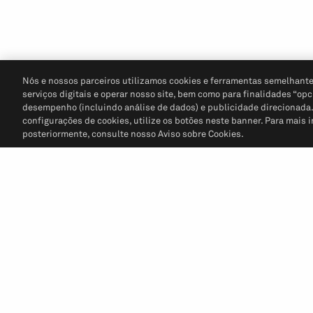
Nós e nossos parceiros utilizamos cookies e ferramentas semelhante
serviços digitais e operar nosso site, bem como para finalidades “opc
desempenho (incluindo análise de dados) e publicidade direcionada. P
configurações de cookies, utilize os botões neste banner. Para mais 
posteriormente, consulte nosso Aviso sobre Cookies.