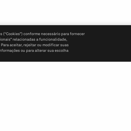
s (“Cookies”) conforme necessário para fornecer
ionais” relacionadas a funcionalidade,
ara aceitar, rejeitar ou modificar suas
informações ou para alterar sua escolha
Siga-nos