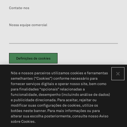
Contate-nos
Nossa equipe comercial
Definições de cookies
Disclaimers Legais
Termos de Uso
Aviso de Cookies
Nós e nossos parceiros utilizamos cookies e ferramentas
Política de Privacidade
Portal de privacidade do cliente (em inglês)
semelhantes (“Cookies”) conforme necessário para
Não Venda Minhas Informações Pessoais
© 2026 S&P Global
fornecer serviços digitais e operar nosso site, bem como
para finalidades “opcionais” relacionadas a
funcionalidade, desempenho (incluindo análise de dados)
e publicidade direcionada. Para aceitar, rejeitar ou
modificar suas configurações de cookies, utilize os
botões neste banner. Para mais informações ou para
alterar sua escolha posteriormente, consulte nosso Aviso
sobre Cookies.