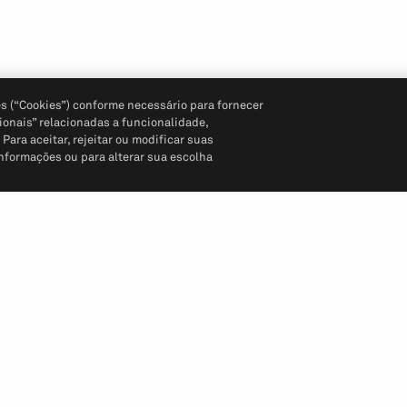
s (“Cookies”) conforme necessário para fornecer
ionais” relacionadas a funcionalidade,
ara aceitar, rejeitar ou modificar suas
informações ou para alterar sua escolha
Siga-nos