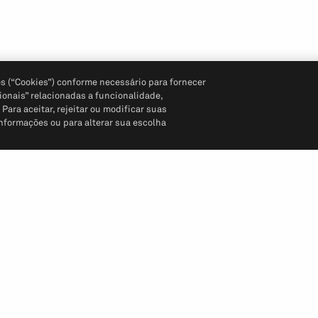
s (“Cookies”) conforme necessário para fornecer
ionais” relacionadas a funcionalidade,
ara aceitar, rejeitar ou modificar suas
informações ou para alterar sua escolha
Siga-nos