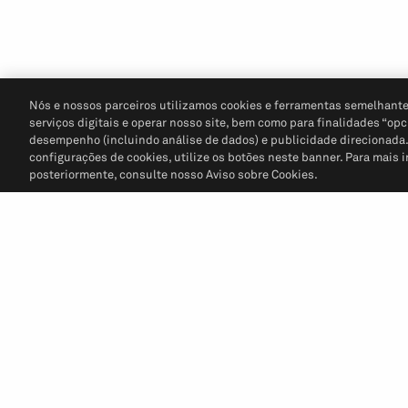
Nós e nossos parceiros utilizamos cookies e ferramentas semelhante
serviços digitais e operar nosso site, bem como para finalidades “opc
desempenho (incluindo análise de dados) e publicidade direcionada. P
configurações de cookies, utilize os botões neste banner. Para mais 
posteriormente, consulte nosso Aviso sobre Cookies.