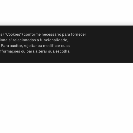
s (“Cookies”) conforme necessário para fornecer
ionais” relacionadas a funcionalidade,
ara aceitar, rejeitar ou modificar suas
informações ou para alterar sua escolha
Siga-nos