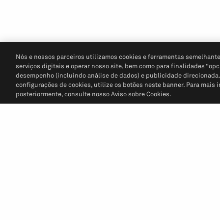
Nós e nossos parceiros utilizamos cookies e ferramentas semelhante
serviços digitais e operar nosso site, bem como para finalidades “opc
desempenho (incluindo análise de dados) e publicidade direcionada. P
configurações de cookies, utilize os botões neste banner. Para mais 
posteriormente, consulte nosso Aviso sobre Cookies.