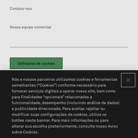
Contate-nos
Nossa equipe comercial
Definições de cookies
Disclaimers Legais
Termos de Uso
Aviso de Cookies
Nós e nossos parceiros utilizamos cookies e ferramentas
Política de Privacidade
Portal de privacidade do cliente (em inglês)
semelhantes (“Cookies”) conforme necessário para
Não Venda Minhas Informações Pessoais
© 2026 S&P Global
fornecer serviços digitais e operar nosso site, bem como
para finalidades “opcionais” relacionadas a
funcionalidade, desempenho (incluindo análise de dados)
e publicidade direcionada. Para aceitar, rejeitar ou
modificar suas configurações de cookies, utilize os
botões neste banner. Para mais informações ou para
alterar sua escolha posteriormente, consulte nosso Aviso
sobre Cookies.