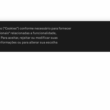
s (“Cookies”) conforme necessário para fornecer
ionais” relacionadas a funcionalidade,
ara aceitar, rejeitar ou modificar suas
informações ou para alterar sua escolha
Siga-nos