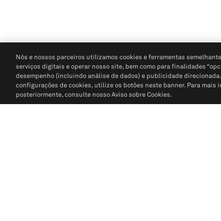
Nós e nossos parceiros utilizamos cookies e ferramentas semelhante
serviços digitais e operar nosso site, bem como para finalidades “opc
desempenho (incluindo análise de dados) e publicidade direcionada. P
configurações de cookies, utilize os botões neste banner. Para mais 
posteriormente, consulte nosso Aviso sobre Cookies.