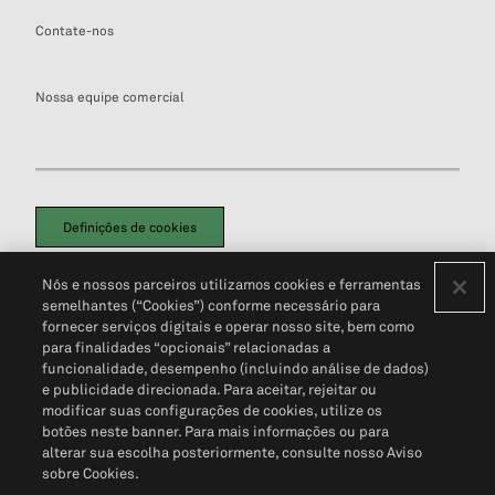
Contate-nos
Nossa equipe comercial
Definições de cookies
Disclaimers Legais
Termos de Uso
Aviso de Cookies
Nós e nossos parceiros utilizamos cookies e ferramentas
Política de Privacidade
Portal de privacidade do cliente (em inglês)
semelhantes (“Cookies”) conforme necessário para
Não Venda Minhas Informações Pessoais
© 2026 S&P Global
fornecer serviços digitais e operar nosso site, bem como
para finalidades “opcionais” relacionadas a
funcionalidade, desempenho (incluindo análise de dados)
e publicidade direcionada. Para aceitar, rejeitar ou
modificar suas configurações de cookies, utilize os
botões neste banner. Para mais informações ou para
alterar sua escolha posteriormente, consulte nosso Aviso
sobre Cookies.