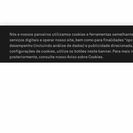
Nós e nossos parceiros utilizamos cookies e ferramentas semelhante
serviços digitais e operar nosso site, bem como para finalidades “opc
desempenho (incluindo análise de dados) e publicidade direcionada. P
configurações de cookies, utilize os botões neste banner. Para mais 
posteriormente, consulte nosso Aviso sobre Cookies.