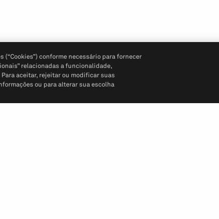
s (“Cookies”) conforme necessário para fornecer
ionais” relacionadas a funcionalidade,
ara aceitar, rejeitar ou modificar suas
informações ou para alterar sua escolha
Siga-nos