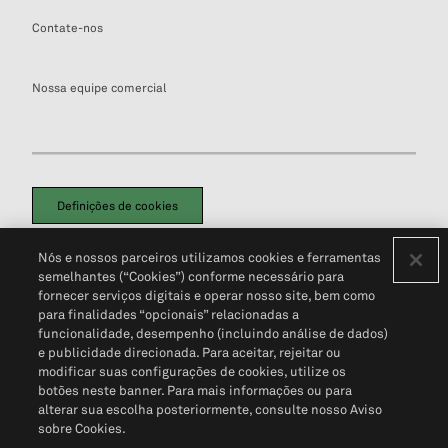
Contate-nos
Nossa equipe comercial
Definições de cookies
Disclaimers Legais
Termos de Uso
Aviso de Cookies
Nós e nossos parceiros utilizamos cookies e ferramentas
Política de Privacidade
Portal de privacidade do cliente (em inglês)
semelhantes (“Cookies”) conforme necessário para
Não Venda Minhas Informações Pessoais
© 2026 S&P Global
fornecer serviços digitais e operar nosso site, bem como
para finalidades “opcionais” relacionadas a
funcionalidade, desempenho (incluindo análise de dados)
e publicidade direcionada. Para aceitar, rejeitar ou
modificar suas configurações de cookies, utilize os
botões neste banner. Para mais informações ou para
alterar sua escolha posteriormente, consulte nosso Aviso
sobre Cookies.