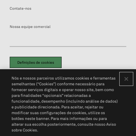
Contate-nos
Nossa equipe comercial
Definições de cookies
Disclaimers Legais
Termos de Uso
Aviso de Cookies
Nós e nossos parceiros utilizamos cookies e ferramentas
Política de Privacidade
Portal de privacidade do cliente (em inglês)
semelhantes (“Cookies”) conforme necessário para
Não Venda Minhas Informações Pessoais
© 2026 S&P Global
fornecer serviços digitais e operar nosso site, bem como
para finalidades “opcionais” relacionadas a
funcionalidade, desempenho (incluindo análise de dados)
e publicidade direcionada. Para aceitar, rejeitar ou
modificar suas configurações de cookies, utilize os
botões neste banner. Para mais informações ou para
alterar sua escolha posteriormente, consulte nosso Aviso
sobre Cookies.