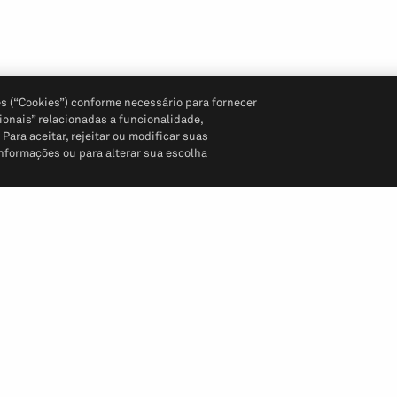
s (“Cookies”) conforme necessário para fornecer
ionais” relacionadas a funcionalidade,
ara aceitar, rejeitar ou modificar suas
informações ou para alterar sua escolha
Siga-nos