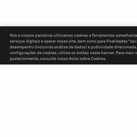
Nós e nossos parceiros utilizamos cookies e ferramentas semelhante
serviços digitais e operar nosso site, bem como para finalidades “opc
desempenho (incluindo análise de dados) e publicidade direcionada. P
configurações de cookies, utilize os botões neste banner. Para mais 
posteriormente, consulte nosso Aviso sobre Cookies.