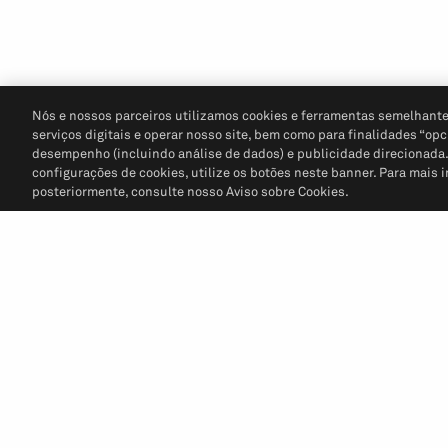
Nós e nossos parceiros utilizamos cookies e ferramentas semelhante
serviços digitais e operar nosso site, bem como para finalidades “opc
desempenho (incluindo análise de dados) e publicidade direcionada. P
configurações de cookies, utilize os botões neste banner. Para mais 
posteriormente, consulte nosso Aviso sobre Cookies.