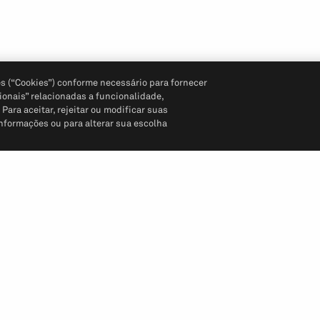
s (“Cookies”) conforme necessário para fornecer
ionais” relacionadas a funcionalidade,
ara aceitar, rejeitar ou modificar suas
informações ou para alterar sua escolha
Siga-nos