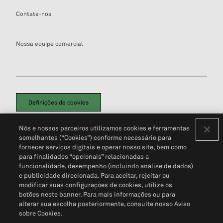
Contate-nos
Nossa equipe comercial
Definições de cookies
Disclaimers Legais
Termos de Uso
Aviso de Cookies
Nós e nossos parceiros utilizamos cookies e ferramentas
Política de Privacidade
Portal de privacidade do cliente (em inglês)
semelhantes (“Cookies”) conforme necessário para
Não Venda Minhas Informações Pessoais
© 2026 S&P Global
fornecer serviços digitais e operar nosso site, bem como
para finalidades “opcionais” relacionadas a
funcionalidade, desempenho (incluindo análise de dados)
e publicidade direcionada. Para aceitar, rejeitar ou
modificar suas configurações de cookies, utilize os
botões neste banner. Para mais informações ou para
alterar sua escolha posteriormente, consulte nosso Aviso
sobre Cookies.