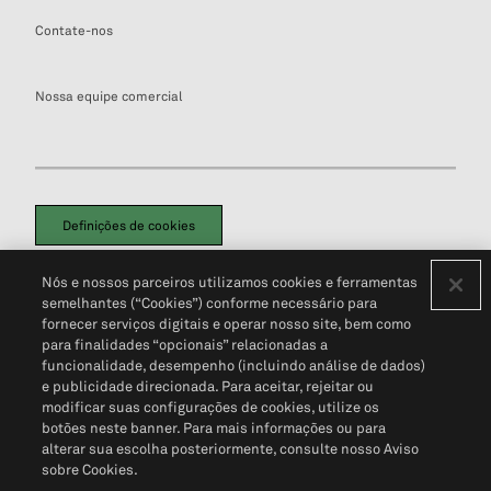
Contate-nos
Nossa equipe comercial
Definições de cookies
Disclaimers Legais
Termos de Uso
Aviso de Cookies
Nós e nossos parceiros utilizamos cookies e ferramentas
Política de Privacidade
Portal de privacidade do cliente (em inglês)
semelhantes (“Cookies”) conforme necessário para
Não Venda Minhas Informações Pessoais
© 2026 S&P Global
fornecer serviços digitais e operar nosso site, bem como
para finalidades “opcionais” relacionadas a
funcionalidade, desempenho (incluindo análise de dados)
e publicidade direcionada. Para aceitar, rejeitar ou
modificar suas configurações de cookies, utilize os
botões neste banner. Para mais informações ou para
alterar sua escolha posteriormente, consulte nosso Aviso
sobre Cookies.