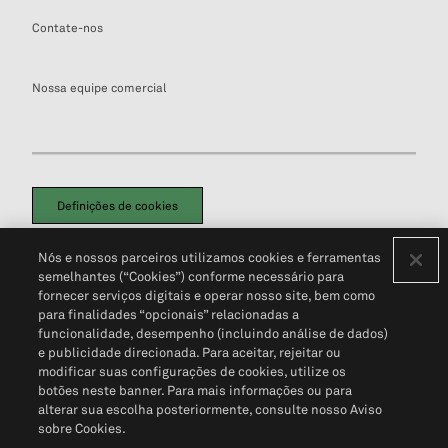
Contate-nos
Nossa equipe comercial
Definições de cookies
Disclaimers Legais
Termos de Uso
Aviso de Cookies
Nós e nossos parceiros utilizamos cookies e ferramentas
Política de Privacidade
Portal de privacidade do cliente (em inglês)
semelhantes (“Cookies”) conforme necessário para
Não Venda Minhas Informações Pessoais
© 2026 S&P Global
fornecer serviços digitais e operar nosso site, bem como
para finalidades “opcionais” relacionadas a
funcionalidade, desempenho (incluindo análise de dados)
e publicidade direcionada. Para aceitar, rejeitar ou
modificar suas configurações de cookies, utilize os
botões neste banner. Para mais informações ou para
alterar sua escolha posteriormente, consulte nosso Aviso
sobre Cookies.