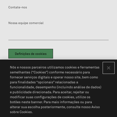
Contate-nos
Nossa equipe comercial
Definições de cookies
Disclaimers Legais
Termos de Uso
Aviso de Cookies
Nós e nossos parceiros utilizamos cookies e ferramentas
Política de Privacidade
Portal de privacidade do cliente (em inglês)
semelhantes (“Cookies”) conforme necessário para
Não Venda Minhas Informações Pessoais
© 2026 S&P Global
fornecer serviços digitais e operar nosso site, bem como
para finalidades “opcionais” relacionadas a
funcionalidade, desempenho (incluindo análise de dados)
e publicidade direcionada. Para aceitar, rejeitar ou
modificar suas configurações de cookies, utilize os
botões neste banner. Para mais informações ou para
alterar sua escolha posteriormente, consulte nosso Aviso
sobre Cookies.