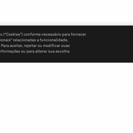
s (“Cookies”) conforme necessário para fornecer
ionais” relacionadas a funcionalidade,
ara aceitar, rejeitar ou modificar suas
informações ou para alterar sua escolha
Siga-nos