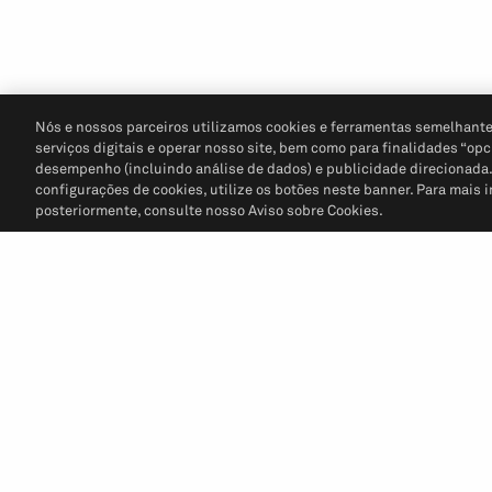
Nós e nossos parceiros utilizamos cookies e ferramentas semelhante
serviços digitais e operar nosso site, bem como para finalidades “opc
desempenho (incluindo análise de dados) e publicidade direcionada. P
configurações de cookies, utilize os botões neste banner. Para mais 
posteriormente, consulte nosso Aviso sobre Cookies.