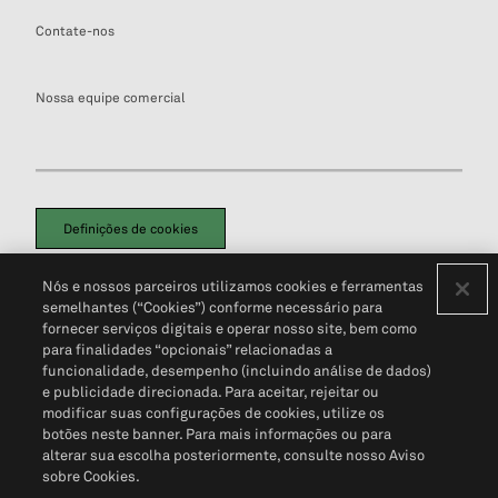
Contate-nos
Nossa equipe comercial
Definições de cookies
Disclaimers Legais
Termos de Uso
Aviso de Cookies
Nós e nossos parceiros utilizamos cookies e ferramentas
Política de Privacidade
Portal de privacidade do cliente (em inglês)
semelhantes (“Cookies”) conforme necessário para
Não Venda Minhas Informações Pessoais
© 2026 S&P Global
fornecer serviços digitais e operar nosso site, bem como
para finalidades “opcionais” relacionadas a
funcionalidade, desempenho (incluindo análise de dados)
e publicidade direcionada. Para aceitar, rejeitar ou
modificar suas configurações de cookies, utilize os
botões neste banner. Para mais informações ou para
alterar sua escolha posteriormente, consulte nosso Aviso
sobre Cookies.