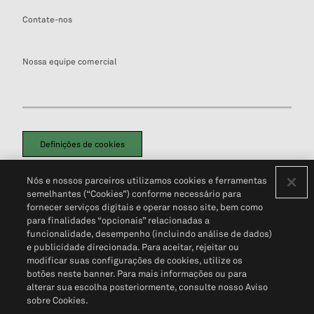
Contate-nos
Nossa equipe comercial
Definições de cookies
Disclaimers Legais
Termos de Uso
Aviso de Cookies
Nós e nossos parceiros utilizamos cookies e ferramentas
Política de Privacidade
Portal de privacidade do cliente (em inglês)
semelhantes (“Cookies”) conforme necessário para
Não Venda Minhas Informações Pessoais
© 2026 S&P Global
fornecer serviços digitais e operar nosso site, bem como
para finalidades “opcionais” relacionadas a
funcionalidade, desempenho (incluindo análise de dados)
e publicidade direcionada. Para aceitar, rejeitar ou
modificar suas configurações de cookies, utilize os
botões neste banner. Para mais informações ou para
alterar sua escolha posteriormente, consulte nosso Aviso
sobre Cookies.