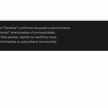
s (“Cookies”) conforme necessário para fornecer
ionais” relacionadas a funcionalidade,
ara aceitar, rejeitar ou modificar suas
informações ou para alterar sua escolha
Siga-nos