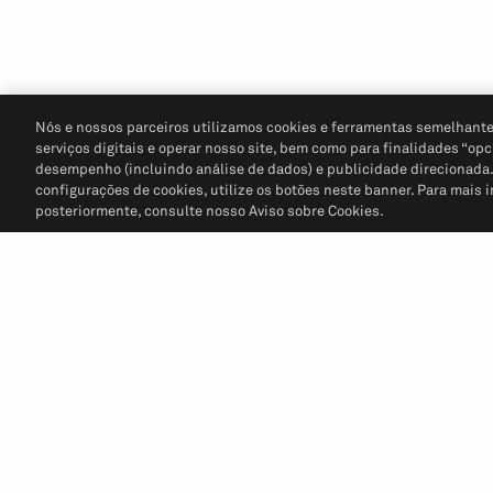
Nós e nossos parceiros utilizamos cookies e ferramentas semelhante
serviços digitais e operar nosso site, bem como para finalidades “opc
desempenho (incluindo análise de dados) e publicidade direcionada. P
configurações de cookies, utilize os botões neste banner. Para mais 
posteriormente, consulte nosso Aviso sobre Cookies.