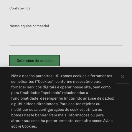
Contate-nos
Nossa equipe comercial
Definições de cookies
Disclaimers Legais
Termos de Uso
Aviso de Cookies
Nós e nossos parceiros utilizamos cookies e ferramentas
Política de Privacidade
Portal de privacidade do cliente (em inglês)
semelhantes (“Cookies”) conforme necessário para
Não Venda Minhas Informações Pessoais
© 2026 S&P Global
fornecer serviços digitais e operar nosso site, bem como
para finalidades “opcionais” relacionadas a
funcionalidade, desempenho (incluindo análise de dados)
e publicidade direcionada. Para aceitar, rejeitar ou
modificar suas configurações de cookies, utilize os
botões neste banner. Para mais informações ou para
alterar sua escolha posteriormente, consulte nosso Aviso
sobre Cookies.