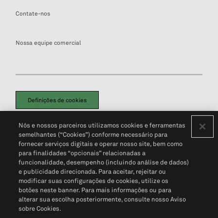
Contate-nos
Nossa equipe comercial
Definições de cookies
Disclaimers Legais
Termos de Uso
Aviso de Cookies
Nós e nossos parceiros utilizamos cookies e ferramentas
Política de Privacidade
Portal de privacidade do cliente (em inglês)
semelhantes (“Cookies”) conforme necessário para
Não Venda Minhas Informações Pessoais
© 2026 S&P Global
fornecer serviços digitais e operar nosso site, bem como
para finalidades “opcionais” relacionadas a
funcionalidade, desempenho (incluindo análise de dados)
e publicidade direcionada. Para aceitar, rejeitar ou
modificar suas configurações de cookies, utilize os
botões neste banner. Para mais informações ou para
alterar sua escolha posteriormente, consulte nosso Aviso
sobre Cookies.