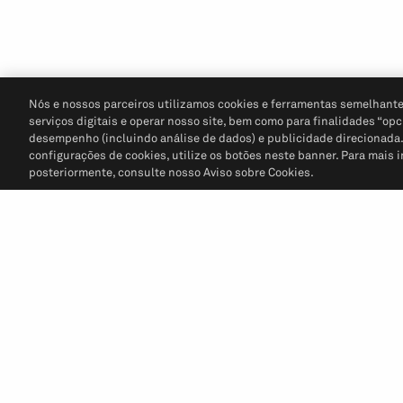
Nós e nossos parceiros utilizamos cookies e ferramentas semelhante
serviços digitais e operar nosso site, bem como para finalidades “opc
desempenho (incluindo análise de dados) e publicidade direcionada. P
configurações de cookies, utilize os botões neste banner. Para mais 
posteriormente, consulte nosso Aviso sobre Cookies.