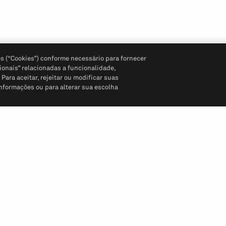
s (“Cookies”) conforme necessário para fornecer
ionais” relacionadas a funcionalidade,
ara aceitar, rejeitar ou modificar suas
informações ou para alterar sua escolha
Siga-nos