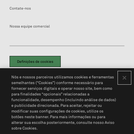
Contate-nos
Nossa equipe comercial
Definições de cookies
Disclaimers Legais
Termos de Uso
Aviso de Cookies
Nós e nossos parceiros utilizamos cookies e ferramentas
Política de Privacidade
Portal de privacidade do cliente (em inglês)
semelhantes (“Cookies”) conforme necessário para
Não Venda Minhas Informações Pessoais
© 2026 S&P Global
fornecer serviços digitais e operar nosso site, bem como
para finalidades “opcionais” relacionadas a
funcionalidade, desempenho (incluindo análise de dados)
e publicidade direcionada. Para aceitar, rejeitar ou
modificar suas configurações de cookies, utilize os
botões neste banner. Para mais informações ou para
alterar sua escolha posteriormente, consulte nosso Aviso
sobre Cookies.