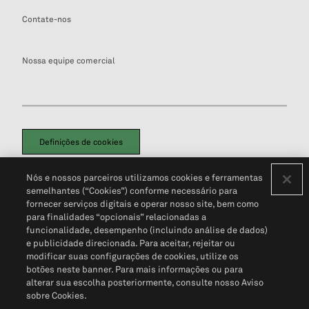
Contate-nos
Nossa equipe comercial
Definições de cookies
Disclaimers Legais
Termos de Uso
Aviso de Cookies
Nós e nossos parceiros utilizamos cookies e ferramentas
Política de Privacidade
Portal de privacidade do cliente (em inglês)
semelhantes (“Cookies”) conforme necessário para
Não Venda Minhas Informações Pessoais
© 2026 S&P Global
fornecer serviços digitais e operar nosso site, bem como
para finalidades “opcionais” relacionadas a
funcionalidade, desempenho (incluindo análise de dados)
e publicidade direcionada. Para aceitar, rejeitar ou
modificar suas configurações de cookies, utilize os
botões neste banner. Para mais informações ou para
alterar sua escolha posteriormente, consulte nosso Aviso
sobre Cookies.