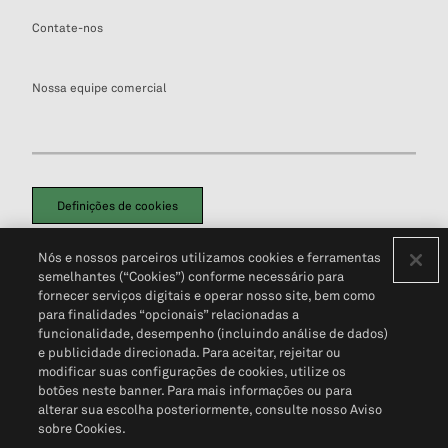
Contate-nos
Nossa equipe comercial
Definições de cookies
Disclaimers Legais
Termos de Uso
Aviso de Cookies
Nós e nossos parceiros utilizamos cookies e ferramentas
Política de Privacidade
Portal de privacidade do cliente (em inglês)
semelhantes (“Cookies”) conforme necessário para
Não Venda Minhas Informações Pessoais
© 2026 S&P Global
fornecer serviços digitais e operar nosso site, bem como
para finalidades “opcionais” relacionadas a
funcionalidade, desempenho (incluindo análise de dados)
e publicidade direcionada. Para aceitar, rejeitar ou
modificar suas configurações de cookies, utilize os
botões neste banner. Para mais informações ou para
alterar sua escolha posteriormente, consulte nosso Aviso
sobre Cookies.